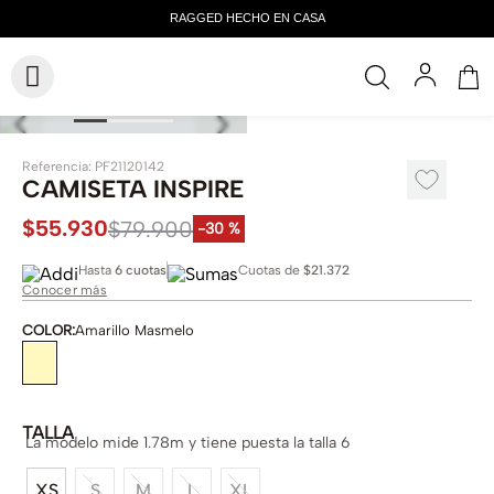
Referencia
:
PF21120142
CAMISETA INSPIRE
$
55
.
930
$
79
.
900
-
30 %
Hasta
6 cuotas
Cuotas de
$21.372
Conocer más
COLOR
:
Amarillo Masmelo
TALLA
La modelo mide 1.78m y tiene puesta la talla 6
XS
S
M
L
XL