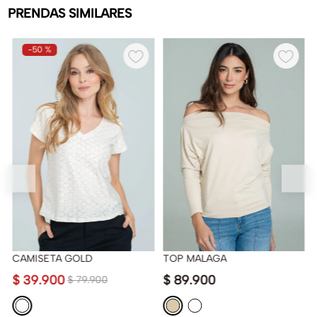
PRENDAS SIMILARES
-
50 %
CAMISETA GOLD
TOP MALAGA
$
39
.
900
$
89
.
900
$
79
.
900