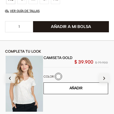
VER GUÍA DE TALLAS
COMPLETA TU LOOK
CAMISETA GOLD
$
39
.
900
900
$
79
.
900
COLOR
AÑADIR