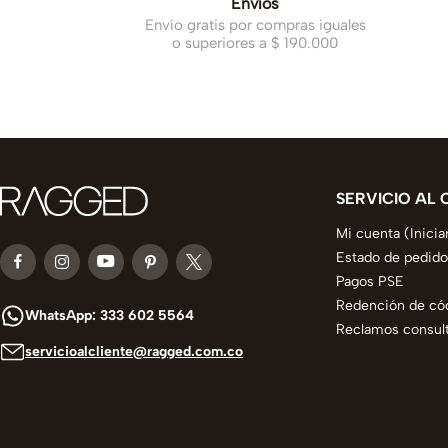
Envíos
Envío gratis por compras iguales
o superiores a $ 190.000
SERVICIO AL 
Mi cuenta (Inicia
Estado de pedido
Pagos PSE
Redención de có
WhatsApp: 333 602 5564
Reclamos consult
servicioalcliente@ragged.com.co