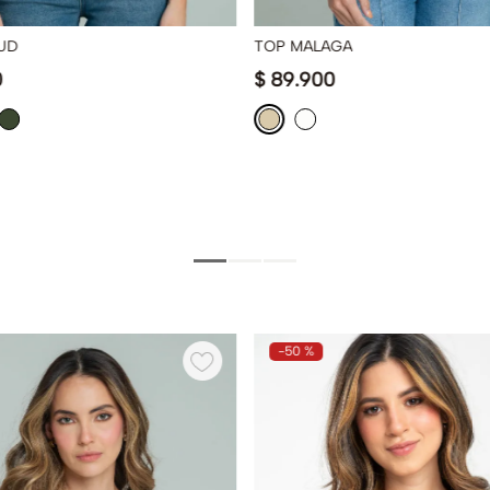
UD
TOP MALAGA
0
$
89
.
900
-
50 %