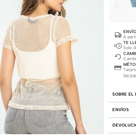
ENVÍO
A part
TE LL
Solo 4
CAMB
Cambio
MÉTO
Tarjet
Ver má
SOBRE EL
ENVÍOS
DEVOLUCI