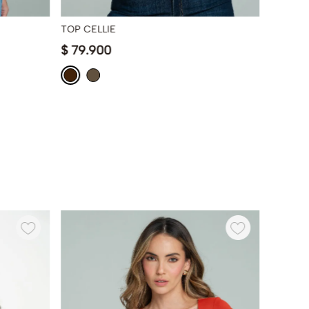
TOP CELLIE
CROP T
$
79
.
900
$
14
.
9