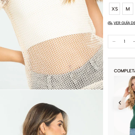
XS
M
VER GUÍA D
COMPLET
CAMISETA BE KIND
$
59
.
900
COLOR
AÑADIR