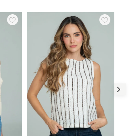
-
79 %