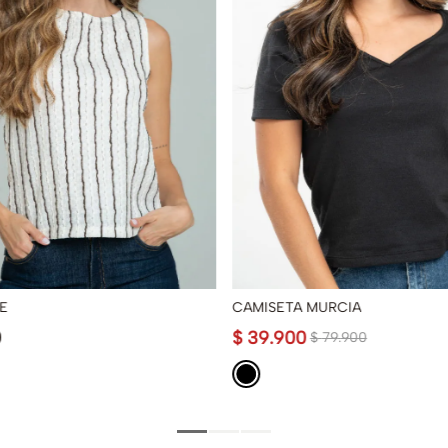
E
CAMISETA MURCIA
0
$
39
.
900
$
79
.
900