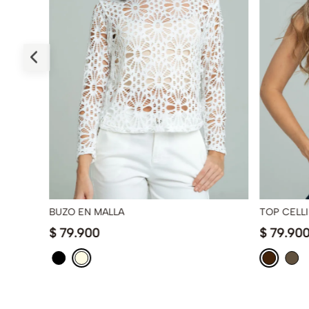
BUZO EN MALLA
TOP CELLI
$
79
.
900
$
79
.
90