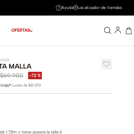
Ayuda
Localizador de tiendas
OFERTAS
121129
TA MALLA
$
69
.
900
-
72 %
tas
Cuotas de
$21.372
e 1.78m y tiene puesta la talla 6