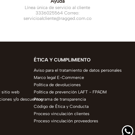
Ayuda
Línea única de servicio al cliente
3336025564 Correo:
servicioalcliente@ragged.com.co
ÉTICA Y CUMPLIMIENTO
Aviso para el tratamiento de datos personales
Marco legal E-Commerce
Política de devoluciones
 sitio web
Política de prevención LAFT - FPADM
ciones y/o descuentos
Programa de transparencia
Código de Ética y Conducta
Proceso vinculación clientes
Proceso vinculación proveedores