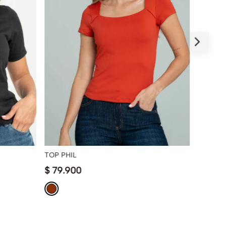
TOP PHIL
TOP AQ
$
79
.
900
$
89
.
9