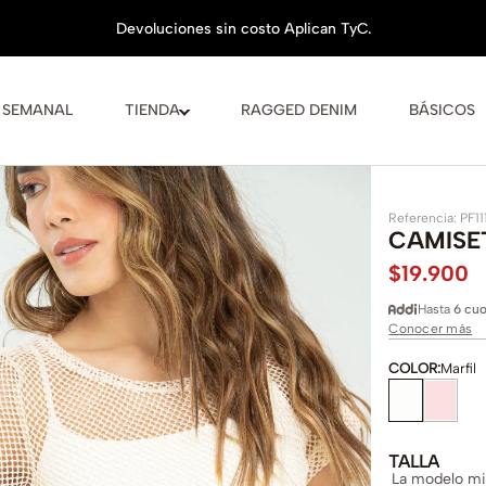
 SEMANAL
TIENDA
RAGGED DENIM
BÁSICOS
Referencia
:
PF11
CAMISE
$
19
.
900
Hasta
6 cuo
Conocer más
COLOR
:
Marfil
TALLA
La modelo mid