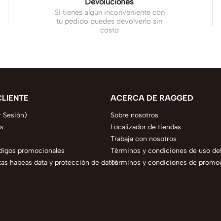
Devoluciones
Si tienes algún inconveniente con
tu pedido puedes devolverlo sin
costo
CLIENTE
ACERCA DE RAGGED
r Sesión)
Sobre nosotros
s
Localizador de tiendas
Trabaja con nosotros
digos promocionales
Términos y condiciones de uso del
as habeas data y protección de datos
Términos y condiciones de promo