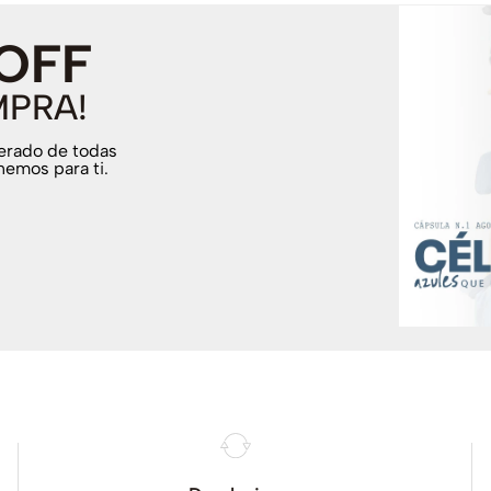
 OFF
MPRA!
terado de todas
nemos para ti.
.