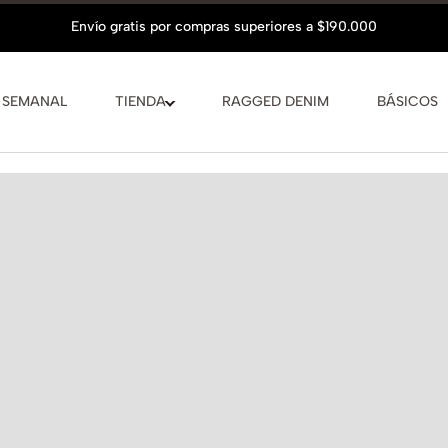
 SEMANAL
TIENDA
RAGGED DENIM
BÁSICOS
Hasta
6 cuo
Conocer más
VER GUÍA D
La modelo mid
COMPLET