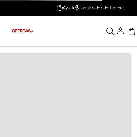
Ayuda
Localizador de tiendas
OFERTAS
tas
Cuotas de
$21.372
E TALLAS
e 1.78m y tiene puesta la talla 6
A TU LOOK