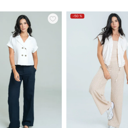
-
50 %