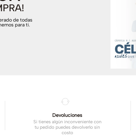
MPRA!
terado de todas
nemos para ti.
.
Devoluciones
Si tienes algún inconveniente con
tu pedido puedes devolverlo sin
costo