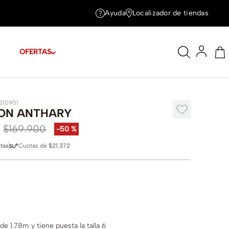
Ayuda
Localizador de tiendas
OFERTAS
1310901
ON ANTHARY
$
169
.
900
-
50 %
tas
Cuotas de
$21.372
e 1.78m y tiene puesta la talla 6