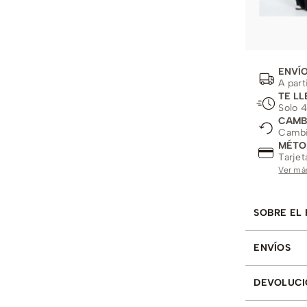
ENVÍO
A part
TE LL
Solo 4
CAMB
Cambio
MÉTO
Tarjet
Ver má
SOBRE EL
ENVÍOS
DEVOLUCI