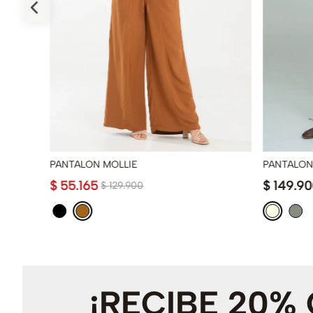
PANTALON MOLLIE
PANTALON
$
55
.
165
$
149
.
90
$
129
.
900
¡RECIBE 20%