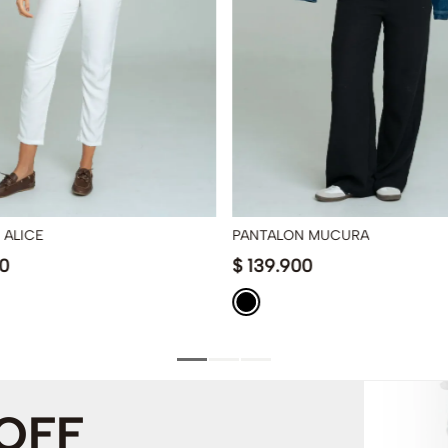
 ALICE
PANTALON MUCURA
0
$
139
.
900
 OFF