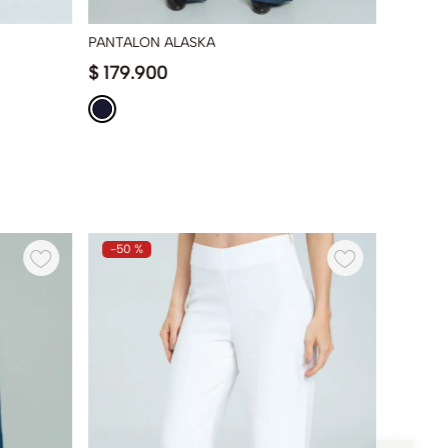
PANTALON ALASKA
PANTAL
$
179
.
900
$
139
.
-
50 %
-
50 %