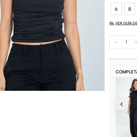
6
8
VER GUÍA D
COMPLET
PANTALON SLOUCHY
$
149
.
900
COLOR
AÑADIR