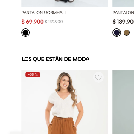
PANTALON UOBMHALL
PANTALON
$
69
.
900
$
139
.
90
$
139
.
900
LOS QUE ESTÁN DE MODA
-
58 %