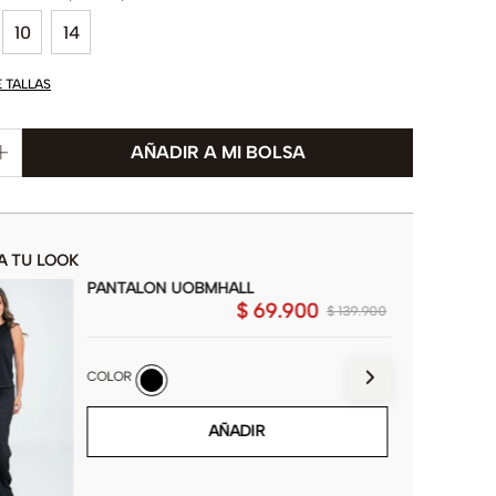
10
14
E TALLAS
A TU LOOK
PANTALON UOBMHALL
$
69
.
900
$
139
.
900
COLOR
AÑADIR