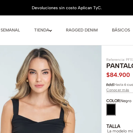
 SEMANAL
TIENDA
RAGGED DENIM
BÁSICOS
Referencia
:
PF1
PANTAL
$
84
.
900
Hasta
6 cuo
Conocer más
COLOR
:
Negro
TALLA
La modelo mid