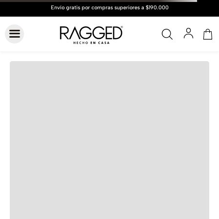
Hasta
6 cuotas
Cuotas de
$21.372
Conocer más
VER GUÍA DE TALLAS