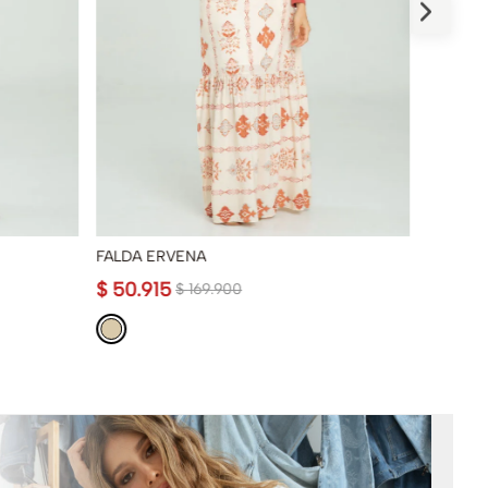
FALDA ERVENA
FALDA M
$
50
.
915
$
99
.
9
$
169
.
900