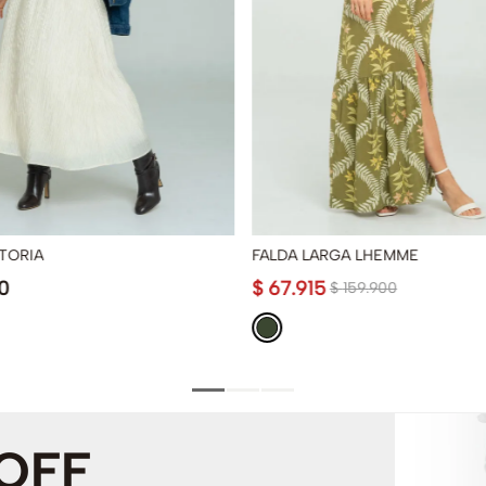
TORIA
FALDA LARGA LHEMME
0
$
67
.
915
$
159
.
900
 OFF