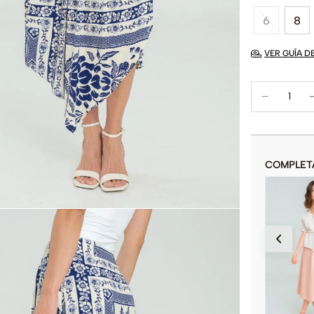
6
8
VER GUÍA D
COMPLET
FALDA LARGA ABERTURA
$
79
.
900
COLOR
AÑADIR