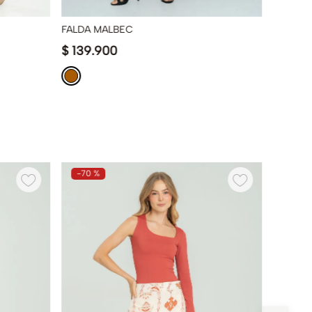
FALDA MALBEC
FALDA 
$
139
.
900
$
149
.
-
70 %