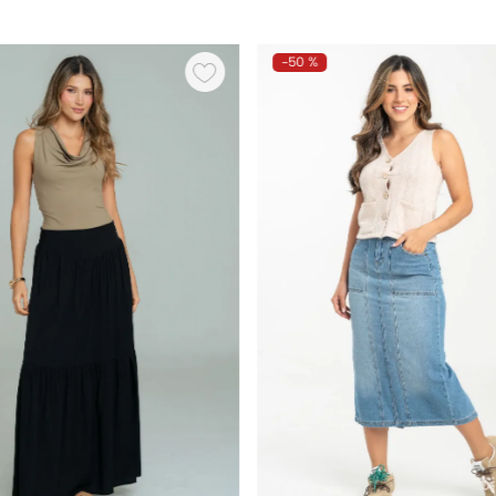
-
50 %