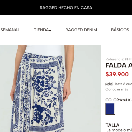
 SEMANAL
TIENDA
RAGGED DENIM
BÁSICOS
Referencia
:
PF1
FALDA 
$
39
.
900
Hasta
6 cuo
Conocer más
COLOR
:
Azul Kl
TALLA
La modelo mid