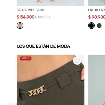
FALDA MIDI SATIN
FALDA LA
$
54
.
900
$
90
.
93
$
109
.
900
LOS QUE ESTÁN DE MODA
-
50 %