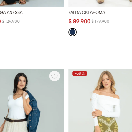
RGA ANESSA
FALDA OKLAHOMA
0
$
89
.
900
$
129
.
900
$
179
.
900
-
58 %