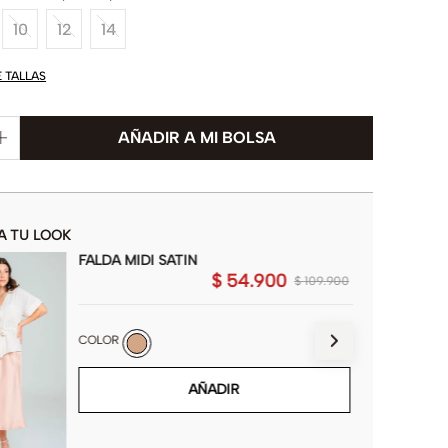
10
12
14
E TALLAS
A TU LOOK
FALDA MIDI SATIN
$
54
.
900
$
109
.
900
COLOR
AÑADIR