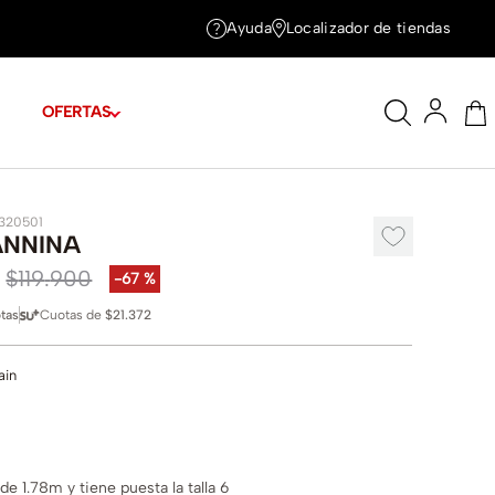
Ayuda
Localizador de tiendas
OFERTAS
1320501
ANNINA
$
119
.
900
-
67 %
tas
Cuotas de
$21.372
ain
e 1.78m y tiene puesta la talla 6