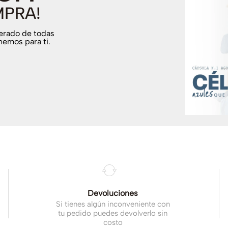
MPRA!
terado de todas
nemos para ti.
.
Devoluciones
Si tienes algún inconveniente con
tu pedido puedes devolverlo sin
costo