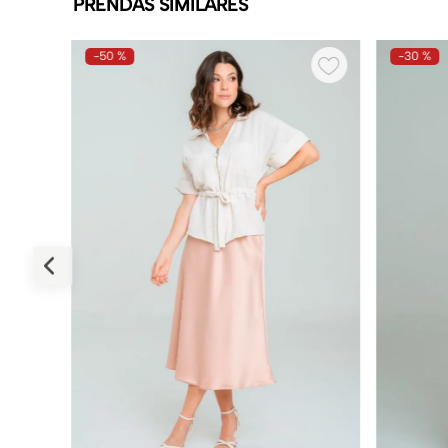
PRENDAS SIMILARES
-
50 %
-
30 %