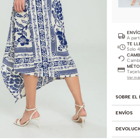
ENVÍO
A part
TE LL
Solo 4
CAMB
Cambio
MÉTO
Tarjet
Ver má
SOBRE EL
ENVÍOS
DEVOLUCI