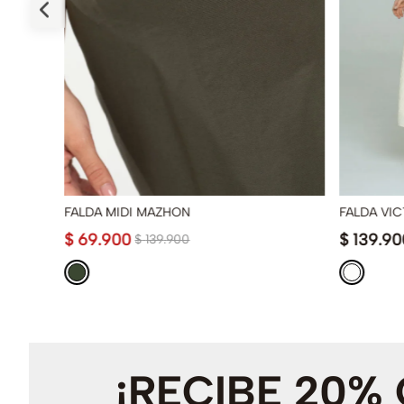
FALDA MIDI MAZHON
FALDA VIC
$
69
.
900
$
139
.
90
$
139
.
900
¡RECIBE 20%