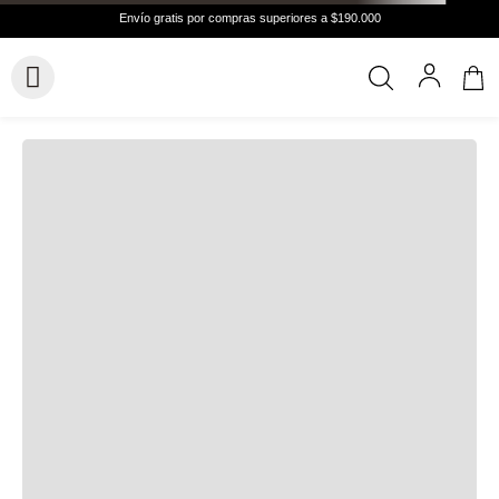
Hasta
6 cuotas
Cuotas de
$21.372
Conocer más
VER GUÍA DE TALLAS