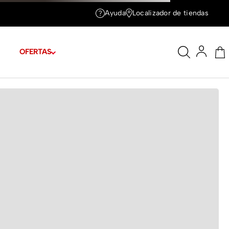
Ayuda
Localizador de tiendas
OFERTAS
tas
Cuotas de
$21.372
E TALLAS
e 1.78m y tiene puesta la talla 6
A TU LOOK