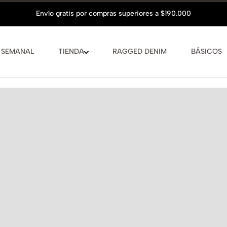
 SEMANAL
TIENDA
RAGGED DENIM
BÁSICOS
Hasta
6 cuo
Conocer más
VER GUÍA D
La modelo mid
COMPLET