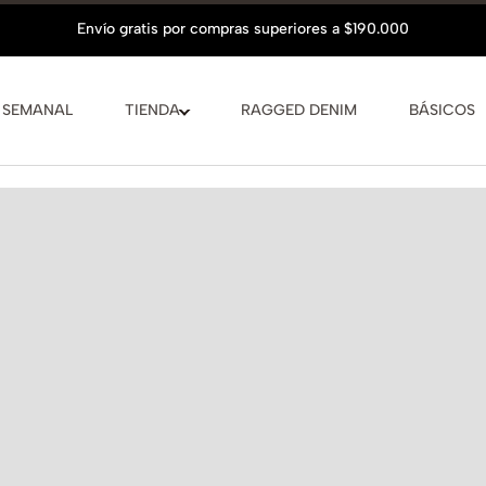
 SEMANAL
TIENDA
RAGGED DENIM
BÁSICOS
Hasta
6 cuo
Conocer más
VER GUÍA D
La modelo mid
COMPLET