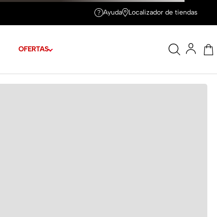
Ayuda
Localizador de tiendas
OFERTAS
tas
Cuotas de
$21.372
E TALLAS
e 1.78m y tiene puesta la talla 6
A TU LOOK