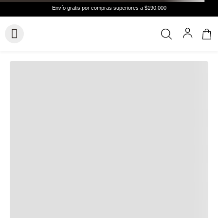
Hasta
6 cuotas
Cuotas de
$21.372
Conocer más
VER GUÍA DE TALLAS