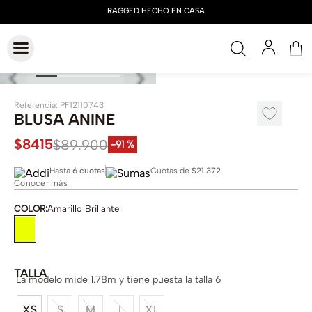
Referencia
:
PF12110743
BLUSA ANINE
$
8415
$
89
.
900
-
91 %
Hasta
6 cuotas
Cuotas de
$21.372
Conocer más
COLOR
:
Amarillo Brillante
TALLA
La modelo mide 1.78m y tiene puesta la talla 6
XS
S
M
L
XL